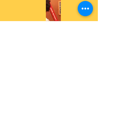
2018 Bertie Lukassen - Drive-
in-show "Lukano"