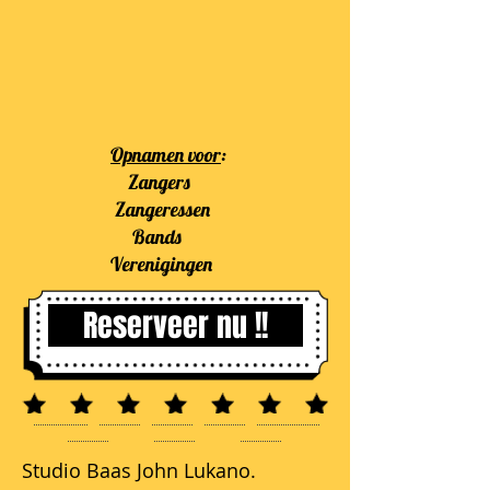
Opnamen voor
:
Zangers
Zangeressen
Bands
Verenigingen
Reserveer nu !!
Studio Baas John Lukano.