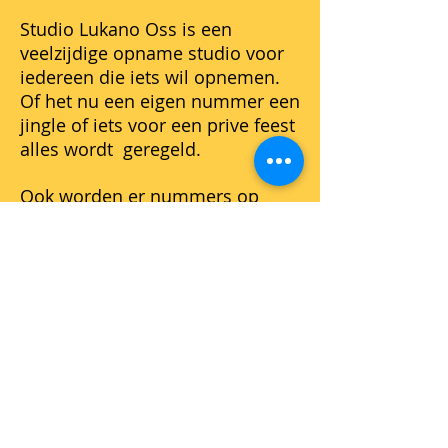
Studio Lukano Oss is een
veelzijdige opname studio voor
iedereen die iets wil opnemen.
Of het nu een eigen nummer een
jingle of iets voor een prive feest
alles wordt geregeld.
Ook worden er nummers op
maat geschreven. De nummers
worden netjes gemixd en
gemasterd om zo tot een
optimaal product te komen waar
je als klant tevreden mee zal zijn.
In Studio Lukano heerst een
rustige gemoedelijke sfeer waar
je je direct thuis zal voelen.
Onder het genot van een bakje