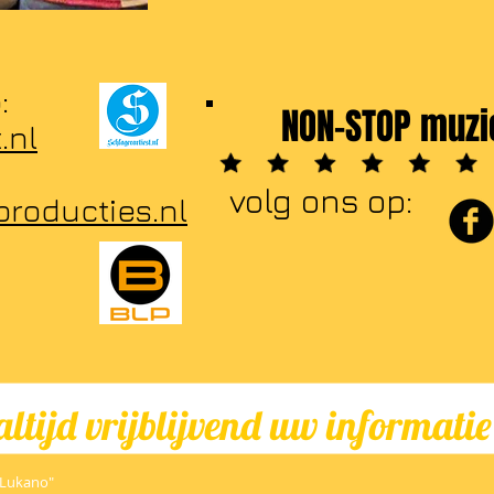
:
NON-STOP muzi
.nl
volg ons op:
producties.nl
ltijd vrijblijvend uw informati
 "Lukano"