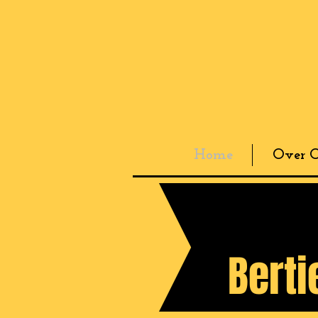
Home
Over 
Bert