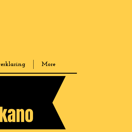
erklaring
More
ukano