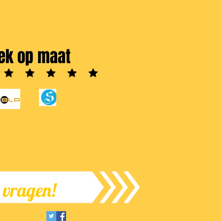
ek op maat
e vragen!